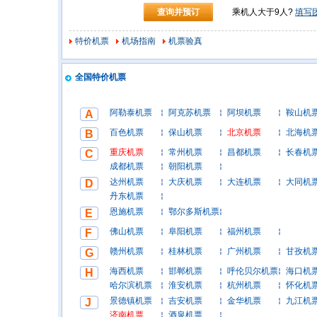
乘机人大于9人?
填写
特价机票
机场指南
机票验真
全国特价机票
阿勒泰机票
阿克苏机票
阿坝机票
鞍山机
A
百色机票
保山机票
北京机票
北海机
B
重庆机票
常州机票
昌都机票
长春机
C
成都机票
朝阳机票
达州机票
大庆机票
大连机票
大同机
D
丹东机票
恩施机票
鄂尔多斯机票
E
佛山机票
阜阳机票
福州机票
F
赣州机票
桂林机票
广州机票
甘孜机
G
海西机票
邯郸机票
呼伦贝尔机票
海口机
H
哈尔滨机票
淮安机票
杭州机票
怀化机
景德镇机票
吉安机票
金华机票
九江机
J
济南机票
酒泉机票