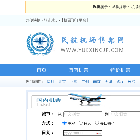
温馨提示：
温馨提示： 机场
方便快捷 - 想走就走-【机票预订平台】
首页
国内机票
特价机票
热门城市：
深圳
北京
上海
广州
南京
天津
武汉
长沙
城市：
从
到
方式：
单程
往返
每日特价
日期：