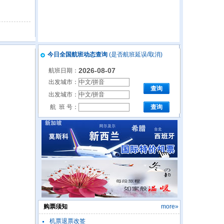
今日全国航班动态查询
(是否航班延误/取消)
2026-08-07
航班日期：
出发城市：
出发城市：
航 班 号：
购票须知
more»
机票退票改签